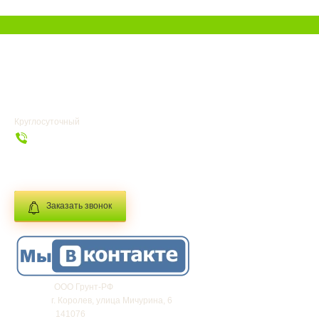
УСЛУГИ
ГЛАВНАЯ
Круглосуточный
+7 (985) 273-19-44
info@grunt-rf.ru
Заказать звонок
Фирма:
ООО Грунт-РФ
Адрес:
г.
Королев
,
улица Мичурина, 6
Индекс:
141076